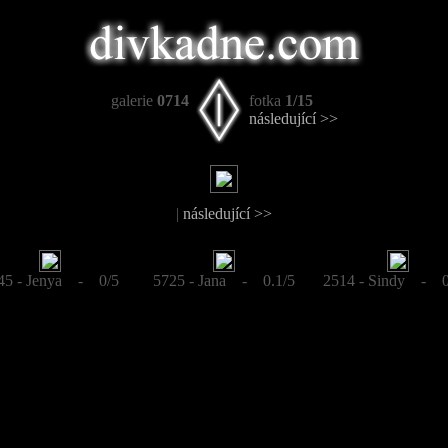
galerie
0714
fotka
1/15
následující >>
|
následující >>
45 - Jenya - 0/5
5725 - Jana - 0.1/5
2514 - Sindy - 0