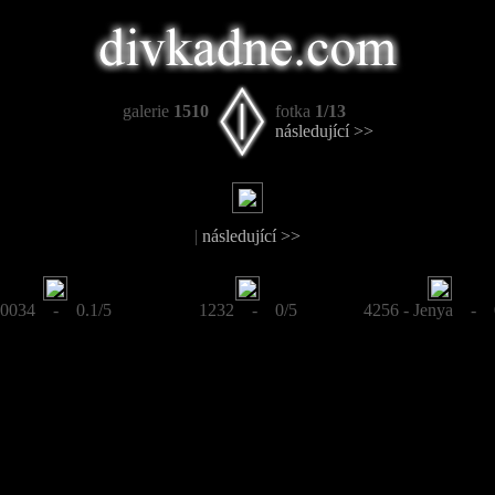
galerie
1510
fotka
1/13
následující >>
|
následující >>
0034 - 0.1/5
1232 - 0/5
4256 - Jenya - 