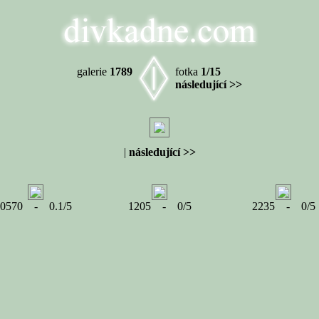
galerie
1789
fotka
1/15
následující >>
|
následující >>
0570 - 0.1/5
1205 - 0/5
2235 - 0/5