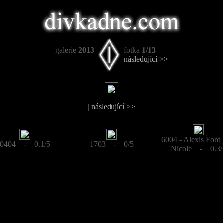
galerie
2013
fotka
1/13
následující >>
|
následující >>
6004 - Alexis Ford
0404 - 0.1/5
1703 - 0/5
Nicole - 0.3/