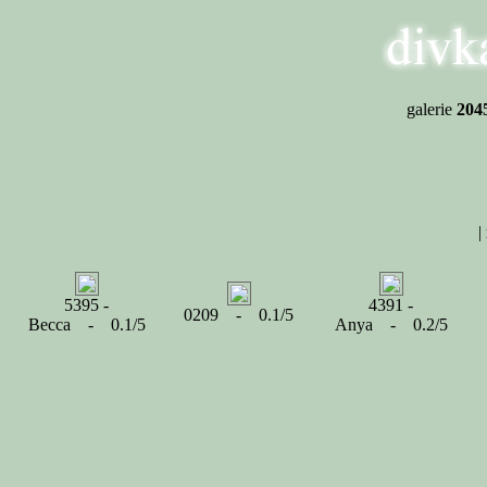
galerie
204
|
5395 -
4391 -
0209 - 0.1/5
Becca - 0.1/5
Anya - 0.2/5