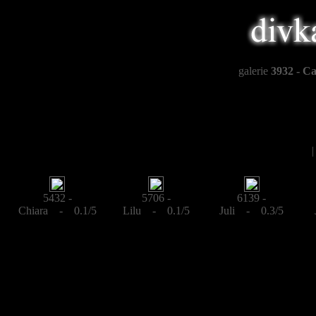
galerie
3932 - C
5432 -
5706 -
6139 -
Chiara - 0.1/5
Lilu - 0.1/5
Juli - 0.3/5